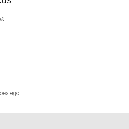
kus
e&
poes ego