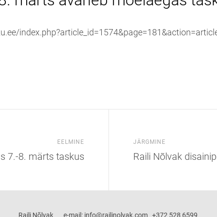
-8. märts avaneb moelaegas tas
ku.ee/index.php?article_id=1574&page=181&action=articl
EELMINE
JÄRGMINE
 7.-8. märts taskus
Raili Nõlvak disaini
Raili Nõlvak e-mail: info@railinolvak.com +372 528 6599