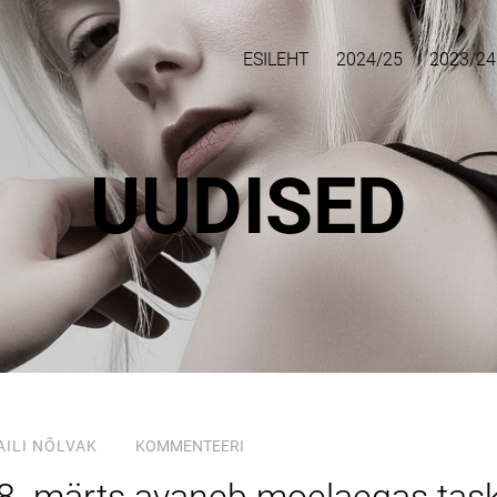
ESILEHT
2024/25
2023/24
UUDISED
AILI NÕLVAK
KOMMENTEERI