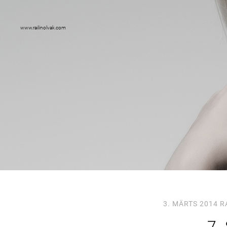
www.railinolvak.com
3. MÄRTS 2014
R