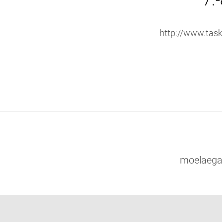
7.
http://www.tas
moelaegas