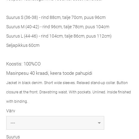
Suurus S (36-38) - rind 88cm, talje 70cm, puus 96cm
Suurus M (40-42) - rind 96cm, talje 78cm, puus 104cm
Suurus L (44-46) - rind 104cm, talje 86cm, puus 112cm)
Seljapikkus 60cm
Koostis: 100%CO
Masinpesu 40 kraadi, keera toode pahupidi
Jacket in black denim. Short wide sleeves. Relaxed stand-up collar. Button
closure at the front. Drawstring waist. With pockets. Unlined. Inside finished
with binding.
Värv
Suurus