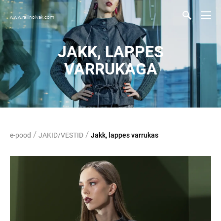
www.railinolvak.com
JAKK, LAPPES
VARRUKAGA
/
/
e-pood
JAKID/VESTID
Jakk, lappes varrukas