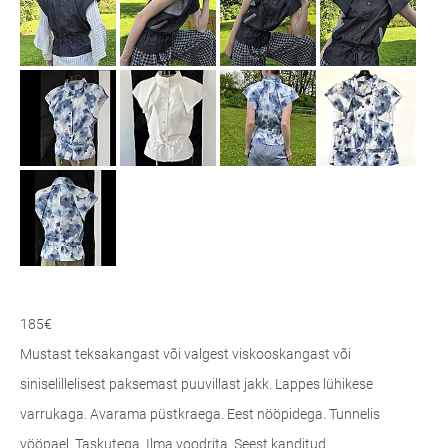
185€
Mustast teksakangast või valgest viskooskangast või
siniselillelisest paksemast puuvillast jakk. Lappes lühikese
varrukaga. Avarama püstkraega. Eest nööpidega. Tunnelis
vööpael. Taskutega. Ilma voodrita. Seest kanditud.