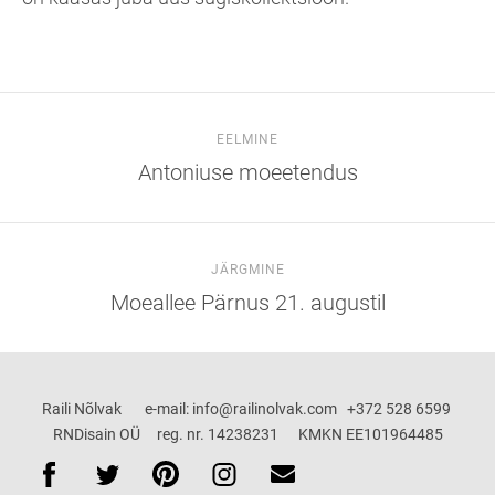
EELMINE
Antoniuse moeetendus
JÄRGMINE
Moeallee Pärnus 21. augustil
Raili Nõlvak e-mail: info@railinolvak.com +372 528 6599
RNDisain OÜ reg. nr. 14238231 KMKN EE101964485