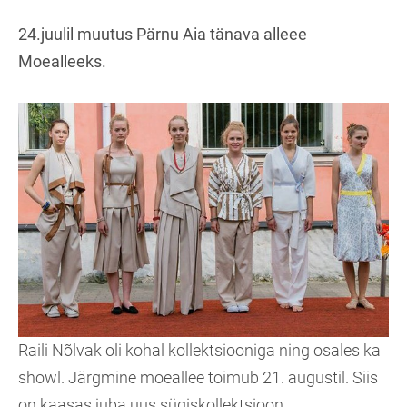
24.juulil muutus Pärnu Aia tänava alleee
Moealleeks.
Raili Nõlvak oli kohal kollektsiooniga ning osales ka
showl. Järgmine moeallee toimub 21. augustil. Siis
on kaasas juba uus sügiskollektsioon.