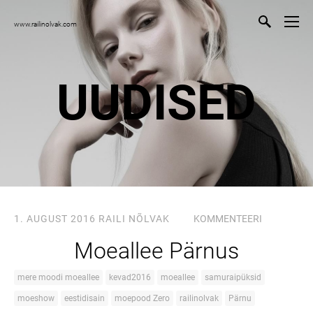
www.railinolvak.com
UUDISED
1. AUGUST 2016
RAILI NÕLVAK
KOMMENTEERI
Moeallee Pärnus
mere moodi moeallee
kevad2016
moeallee
samuraipüksid
moeshow
eestidisain
moepood Zero
railinolvak
Pärnu