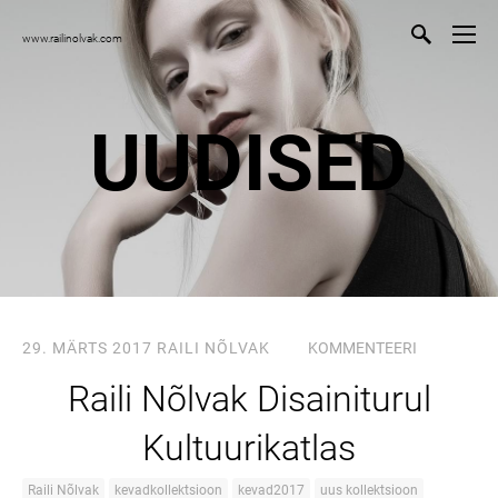
www.railinolvak.com
UUDISED
29. MÄRTS 2017
RAILI NÕLVAK
KOMMENTEERI
Raili Nõlvak Disainiturul
Kultuurikatlas
Raili Nõlvak
kevadkollektsioon
kevad2017
uus kollektsioon