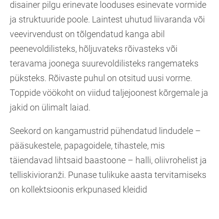
disainer pilgu erinevate looduses esinevate vormide
ja struktuuride poole. Laintest uhutud liivaranda või
veevirvendust on tõlgendatud kanga abil
peenevoldilisteks, hõljuvateks rõivasteks või
teravama joonega suurevoldilisteks rangemateks
püksteks. Rõivaste puhul on otsitud uusi vorme.
Toppide vöökoht on viidud taljejoonest kõrgemale ja
jakid on ülimalt laiad.
Seekord on kangamustrid pühendatud lindudele –
pääsukestele, papagoidele, tihastele, mis
täiendavad lihtsaid baastoone – halli, oliivrohelist ja
telliskivioranži. Punase tulikuke aasta tervitamiseks
on kollektsioonis erkpunased kleidid