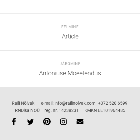
EELMINE
Article
JÄRGMINE
Antoniuse Moeetendus
Raili Nõlvak e-mail: info@railinolvak.com +372 528 6599
RNDisain OÜ reg. nr. 14238231 KMKN EE101964485