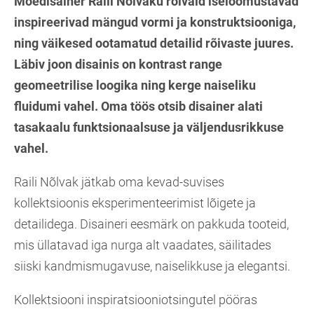
Moedisainer Raili Nõlvaku rõivaid iseloomustavad
inspireerivad mängud vormi ja konstruktsiooniga,
ning väikesed ootamatud detailid rõivaste juures.
Läbiv joon disainis on kontrast range
geomeetrilise loogika ning kerge naiseliku
fluidumi vahel. Oma töös otsib disainer alati
tasakaalu funktsionaalsuse ja väljendusrikkuse
vahel.
Raili Nõlvak jätkab oma kevad-suvises
kollektsioonis eksperimenteerimist lõigete ja
detailidega. Disaineri eesmärk on pakkuda tooteid,
mis üllatavad iga nurga alt vaadates, säilitades
siiski kandmismugavuse, naiselikkuse ja elegantsi.
Kollektsiooni inspiratsiooniotsingutel pööras