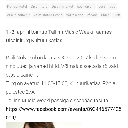
Kultuurikatel
Disainiturg
Disainimarket
eesti disain
eesti mood
otse disainerilt
valmistatud Eestis
väikeseeria
rõivad
riided
kleit
1.-2. aprillil toimub Tallinn Music Weeki raames
Disainiturg Kultuurikatlas
Raili Nõlvakul on kaasas Kevad 2017 kollektsioon
ning uued ja vanad hitid. Võimalus soetada rõivaid
otse disainerilt.
Turg on avatud 11.00-17.00, Kultuurikatlas, Põhja
puiestee 27A.
Tallinn Music Weeki passiga sissepääs tasuta.
https://www.facebook.com/events/893446577425
009/