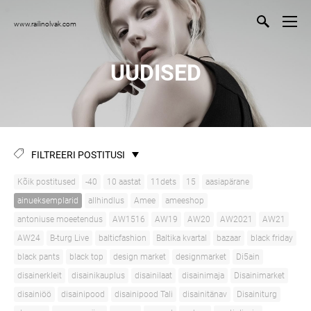
www.railinolvak.com
UUDISED
FILTREERI POSTITUSI
Kõik postitused
-40
10 aastat
11dets
15
aasiapärane
ainueksemplarid
allhindlus
Amee
ameeshop
antoniuse moeetendus
AW1516
AW19
AW20
AW2021
AW21
AW24
B-turg Live
balticfashion
Baltika kvartal
bazaar
black friday
black pants
black top
design market
designmarket
Di5ain
disainerkleit
disainikauplus
disainilaat
disainimaja
Disainimarket
disainiöö
disainipood
disainipood Tali
disainitänav
Disainiturg