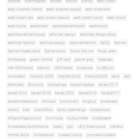
dresses
e-esmaspäev
e-poes
e-pood
e-shop
eesti disain
eesti disaineri kleidid
eesti disaineri tooted
eesti disainerid
eesti disaini ala
eesti disaini keskus
eesti disaini pood
eesti mood
eesti toode
eestidisain
eestidisainerikleidid
eestimood
egoMoeJaDisainipood
estonian design
estonian design shop
estonian fashion
estoniandesign
estonianfashion
fall20
fashion
fashion meets style
fashionshow
follow the line
foody allen
fwklaipeda
galerii Central
gift card
glacier grey
haapsalu
hall hõlmikkleit
helsinki
hõlmikkleit
hooandja
Ilu Sõnum
inkubaator
interjöör 2026
Interjöör2023
interjöör2025
jakid
jakk
järelmaks
jõuluturg
Kaubamaja
kaubamajakas
kevad 2015
kevad 2016
kevad 2018
kevad 2022
kevad2016
kevad2017
kevadkollektsioon
kihilisus
kimonostiil
kingitus
kinkekaart
kleidid
kleit
kliendiõhtu
kohtu disaineriga
kollektsioon
kõrge pihaga püksid
Krunnipea
Kultuurikatel
Kuressaare
Kuressaare Spordihoone
Leedu
Levi
LEVI disainipood
lillerand
limited stock
limitedstock
linased püksid
Loomeinkubaator