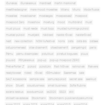
lõunakas
lõunakeskus
mardilaat
martin markkinat
meetthedesigner
mere moodi moeallee
Milano
Miurio
Moda Russa
moeallee
moedisainer
moelaegas
moepassaaž
moepood
moepood Zero
moeshow
moeturg
mood
multibränd
must
must pluus
must reede
must topp
mustad kummiga püksid
mustad püksid
mustjakk
näidised
naiste rõivad
naisterõivad
nest
new collection
NOM Ilufestival
norra
osta
osta ära
ostaee
ostupromenaad
otse disainerilt
otsedisainerilt
pangalingid
pariis
Pärnu
pärnu disainipäev
pidulikud
piiratud koguses
pluus
pluusid
Põhjakeskus
pop-up
pop-up moepood ZERO
Pret-a-Porter LT
püksid
pükstükk
Raili Nõlvak
railinolvak
Rakvere
readytowear
riided
rõivad
rõõmulabor
Saaremaa
sale
SALT Accessorie
sample sale
samuraipüksid
secret sale
seelikud
show
Siluett
sisustusmess
small business
Sofia Rubina
solaris keskus
soodusmüük
ss2020
SS23
stiil
stiilselt kevadesse
Stockmann
Stockmanni püsikliendipakkumine
sügis 2015
sügis 2023
sügis2014
sügis2015
sügis2016