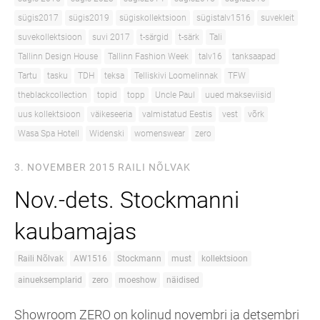
sügis2017
sügis2019
sügiskollektsioon
sügistalv1516
suvekleit
suvekollektsioon
suvi 2017
t-särgid
t-särk
Tali
Tallinn Design House
Tallinn Fashion Week
talv16
tanksaapad
Tartu
tasku
TDH
teksa
Telliskivi Loomelinnak
TFW
theblackcollection
topid
topp
Uncle Paul
uued makseviisid
uus kollektsioon
väikeseeria
valmistatud Eestis
vest
võrk
Wasa Spa Hotell
Widenski
womenswear
zero
3. NOVEMBER 2015
RAILI NÕLVAK
Nov.-dets. Stockmanni
kaubamajas
Raili Nõlvak
AW1516
Stockmann
must
kollektsioon
ainueksemplarid
zero
moeshow
näidised
Showroom ZERO on kolinud novembri ja detsembri