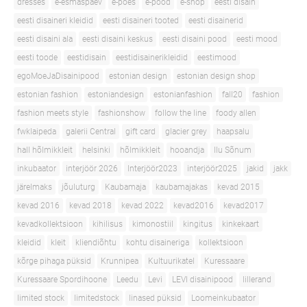
dresses
e-esmaspäev
e-poes
e-pood
e-shop
eesti disain
eesti disaineri kleidid
eesti disaineri tooted
eesti disainerid
eesti disaini ala
eesti disaini keskus
eesti disaini pood
eesti mood
eesti toode
eestidisain
eestidisainerikleidid
eestimood
egoMoeJaDisainipood
estonian design
estonian design shop
estonian fashion
estoniandesign
estonianfashion
fall20
fashion
fashion meets style
fashionshow
follow the line
foody allen
fwklaipeda
galerii Central
gift card
glacier grey
haapsalu
hall hõlmikkleit
helsinki
hõlmikkleit
hooandja
Ilu Sõnum
inkubaator
interjöör 2026
Interjöör2023
interjöör2025
jakid
jakk
järelmaks
jõuluturg
Kaubamaja
kaubamajakas
kevad 2015
kevad 2016
kevad 2018
kevad 2022
kevad2016
kevad2017
kevadkollektsioon
kihilisus
kimonostiil
kingitus
kinkekaart
kleidid
kleit
kliendiõhtu
kohtu disaineriga
kollektsioon
kõrge pihaga püksid
Krunnipea
Kultuurikatel
Kuressaare
Kuressaare Spordihoone
Leedu
Levi
LEVI disainipood
lillerand
limited stock
limitedstock
linased püksid
Loomeinkubaator