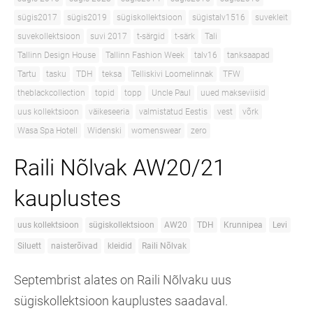
sügis2017
sügis2019
sügiskollektsioon
sügistalv1516
suvekleit
suvekollektsioon
suvi 2017
t-särgid
t-särk
Tali
Tallinn Design House
Tallinn Fashion Week
talv16
tanksaapad
Tartu
tasku
TDH
teksa
Telliskivi Loomelinnak
TFW
theblackcollection
topid
topp
Uncle Paul
uued makseviisid
uus kollektsioon
väikeseeria
valmistatud Eestis
vest
võrk
Wasa Spa Hotell
Widenski
womenswear
zero
Raili Nõlvak AW20/21
kauplustes
uus kollektsioon
sügiskollektsioon
AW20
TDH
Krunnipea
Levi
Siluett
naisterõivad
kleidid
Raili Nõlvak
Septembrist alates on Raili Nõlvaku uus
sügiskollektsioon kauplustes saadaval.