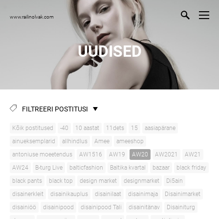
www.railinolvak.com
UUDISED
FILTREERI POSTITUSI
Kõik postitused
-40
10 aastat
11dets
15
aasiapärane
ainueksemplarid
allhindlus
Amee
ameeshop
antoniuse moeetendus
AW1516
AW19
AW20
AW2021
AW21
AW24
B-turg Live
balticfashion
Baltika kvartal
bazaar
black friday
black pants
black top
design market
designmarket
Di5ain
disainerkleit
disainikauplus
disainilaat
disainimaja
Disainimarket
disainiöö
disainipood
disainipood Tali
disainitänav
Disainiturg