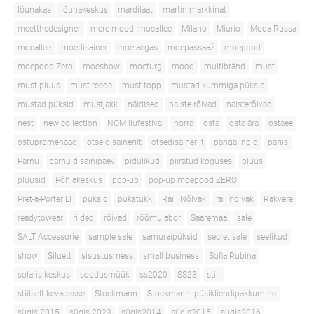
lõunakas
lõunakeskus
mardilaat
martin markkinat
meetthedesigner
mere moodi moeallee
Milano
Miurio
Moda Russa
moeallee
moedisainer
moelaegas
moepassaaž
moepood
moepood Zero
moeshow
moeturg
mood
multibränd
must
must pluus
must reede
must topp
mustad kummiga püksid
mustad püksid
mustjakk
näidised
naiste rõivad
naisterõivad
nest
new collection
NOM Ilufestival
norra
osta
osta ära
ostaee
ostupromenaad
otse disainerilt
otsedisainerilt
pangalingid
pariis
Pärnu
pärnu disainipäev
pidulikud
piiratud koguses
pluus
pluusid
Põhjakeskus
pop-up
pop-up moepood ZERO
Pret-a-Porter LT
püksid
pükstükk
Raili Nõlvak
railinolvak
Rakvere
readytowear
riided
rõivad
rõõmulabor
Saaremaa
sale
SALT Accessorie
sample sale
samuraipüksid
secret sale
seelikud
show
Siluett
sisustusmess
small business
Sofia Rubina
solaris keskus
soodusmüük
ss2020
SS23
stiil
stiilselt kevadesse
Stockmann
Stockmanni püsikliendipakkumine
sügis 2015
sügis 2023
sügis2014
sügis2015
sügis2016