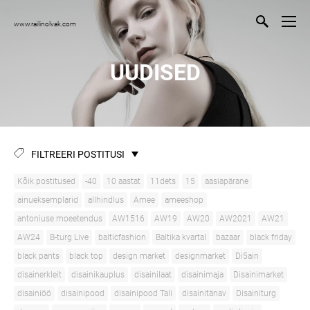
www.railinolvak.com
UUDISED
FILTREERI POSTITUSI
Kõik postitused
-40
10 aastat
11dets
15
aasiapärane
ainueksemplarid
allhindlus
Amee
ameeshop
antoniuse moeetendus
AW1516
AW19
AW20
AW2021
AW21
AW24
B-turg Live
balticfashion
Baltika kvartal
bazaar
black friday
black pants
black top
design market
designmarket
Di5ain
disainerkleit
disainikauplus
disainilaat
disainimaja
Disainimarket
disainiöö
disainipood
disainipood Tali
disainitänav
Disainiturg