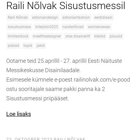
Raili Nõlvak Sisustusmessil
Raili Nõlvak
estoniandesign
estonianfashion
eestidisain
sisustusmess
interjöör2025
naisterõivad
womenswear
limitedstock
meetthedesigner
otse disainerilt
kleidid
pluusid
püksid
topid
jakid
Ootame teid 25.aprillil - 27. aprillil Eesti Näituste
Messikeskusse Disainilaadale.
Esimesele kümnele e-poest railinolvak.com/e-pood
ostu sooritajale saame pakki panna ka 2
Sisustusmessi priipääset.
Loe lisaks
23. OKTOOBER 2023
RAILI NÕLVAK