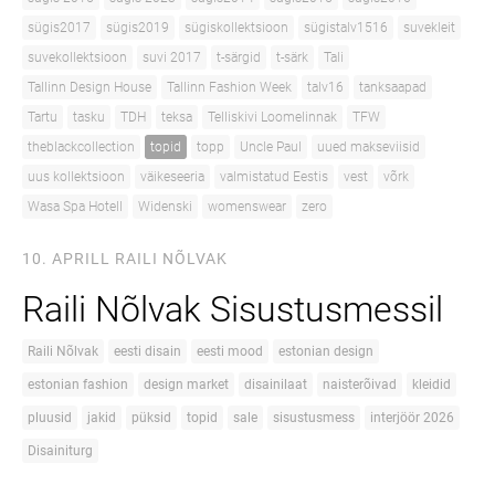
sügis2017
sügis2019
sügiskollektsioon
sügistalv1516
suvekleit
suvekollektsioon
suvi 2017
t-särgid
t-särk
Tali
Tallinn Design House
Tallinn Fashion Week
talv16
tanksaapad
Tartu
tasku
TDH
teksa
Telliskivi Loomelinnak
TFW
theblackcollection
topid
topp
Uncle Paul
uued makseviisid
uus kollektsioon
väikeseeria
valmistatud Eestis
vest
võrk
Wasa Spa Hotell
Widenski
womenswear
zero
10. APRILL
RAILI NÕLVAK
Raili Nõlvak Sisustusmessil
Raili Nõlvak
eesti disain
eesti mood
estonian design
estonian fashion
design market
disainilaat
naisterõivad
kleidid
pluusid
jakid
püksid
topid
sale
sisustusmess
interjöör 2026
Disainiturg