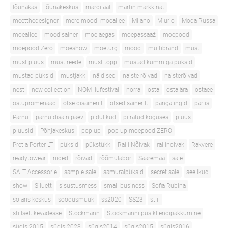
lõunakas
lõunakeskus
mardilaat
martin markkinat
meetthedesigner
mere moodi moeallee
Milano
Miurio
Moda Russa
moeallee
moedisainer
moelaegas
moepassaaž
moepood
moepood Zero
moeshow
moeturg
mood
multibränd
must
must pluus
must reede
must topp
mustad kummiga püksid
mustad püksid
mustjakk
näidised
naiste rõivad
naisterõivad
nest
new collection
NOM Ilufestival
norra
osta
osta ära
ostaee
ostupromenaad
otse disainerilt
otsedisainerilt
pangalingid
pariis
Pärnu
pärnu disainipäev
pidulikud
piiratud koguses
pluus
pluusid
Põhjakeskus
pop-up
pop-up moepood ZERO
Pret-a-Porter LT
püksid
pükstükk
Raili Nõlvak
railinolvak
Rakvere
readytowear
riided
rõivad
rõõmulabor
Saaremaa
sale
SALT Accessorie
sample sale
samuraipüksid
secret sale
seelikud
show
Siluett
sisustusmess
small business
Sofia Rubina
solaris keskus
soodusmüük
ss2020
SS23
stiil
stiilselt kevadesse
Stockmann
Stockmanni püsikliendipakkumine
sügis 2015
sügis 2023
sügis2014
sügis2015
sügis2016