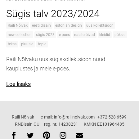
Sügis-talv 2023/2024
Raili Nõlvak
eesti disain
estonian design
uus kollektsioon
new collection
sügis 2023
e-poes
naisterõivad
kleidid
püksid
teksa
pluusid
topid
Raili Nõlvaku uus sügiskollektsioon nüüd
kauplustes ja meie e-poes.
Loe lisaks
Raili Nõlvak e-mail: info@railinolvak.com +372 528 6599
RNDisain OÜ reg. nr. 14238231 KMKN EE101964485