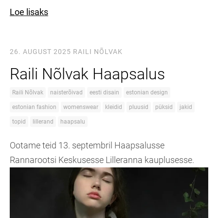
Loe lisaks
26. AUGUST 2025
RAILI NÕLVAK
Raili Nõlvak Haapsalus
Raili Nõlvak
naisterõivad
eesti disain
estonian design
estonian fashion
womenswear
kleidid
pluusid
püksid
jakid
topid
lillerand
haapsalu
Ootame teid 13. septembril Haapsalusse
Rannarootsi Keskusesse Lilleranna kauplusesse.