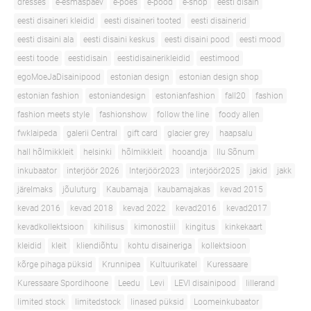
dresses
e-esmaspäev
e-poes
e-pood
e-shop
eesti disain
eesti disaineri kleidid
eesti disaineri tooted
eesti disainerid
eesti disaini ala
eesti disaini keskus
eesti disaini pood
eesti mood
eesti toode
eestidisain
eestidisainerikleidid
eestimood
egoMoeJaDisainipood
estonian design
estonian design shop
estonian fashion
estoniandesign
estonianfashion
fall20
fashion
fashion meets style
fashionshow
follow the line
foody allen
fwklaipeda
galerii Central
gift card
glacier grey
haapsalu
hall hõlmikkleit
helsinki
hõlmikkleit
hooandja
Ilu Sõnum
inkubaator
interjöör 2026
Interjöör2023
interjöör2025
jakid
jakk
järelmaks
jõuluturg
Kaubamaja
kaubamajakas
kevad 2015
kevad 2016
kevad 2018
kevad 2022
kevad2016
kevad2017
kevadkollektsioon
kihilisus
kimonostiil
kingitus
kinkekaart
kleidid
kleit
kliendiõhtu
kohtu disaineriga
kollektsioon
kõrge pihaga püksid
Krunnipea
Kultuurikatel
Kuressaare
Kuressaare Spordihoone
Leedu
Levi
LEVI disainipood
lillerand
limited stock
limitedstock
linased püksid
Loomeinkubaator