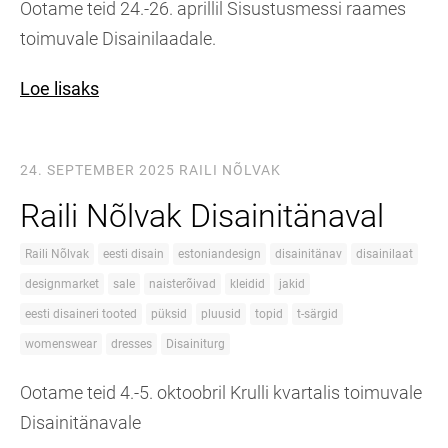
Ootame teid 24.-26. aprillil Sisustusmessi raames
toimuvale Disainilaadale.
Loe lisaks
24. SEPTEMBER 2025
RAILI NÕLVAK
Raili Nõlvak Disainitänaval
Raili Nõlvak
eesti disain
estoniandesign
disainitänav
disainilaat
designmarket
sale
naisterõivad
kleidid
jakid
eesti disaineri tooted
püksid
pluusid
topid
t-särgid
womenswear
dresses
Disainiturg
Ootame teid 4.-5. oktoobril Krulli kvartalis toimuvale
Disainitänavale