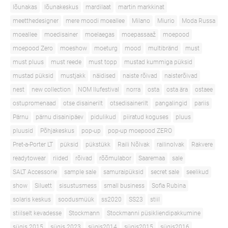
lõunakas
lõunakeskus
mardilaat
martin markkinat
meetthedesigner
mere moodi moeallee
Milano
Miurio
Moda Russa
moeallee
moedisainer
moelaegas
moepassaaž
moepood
moepood Zero
moeshow
moeturg
mood
multibränd
must
must pluus
must reede
must topp
mustad kummiga püksid
mustad püksid
mustjakk
näidised
naiste rõivad
naisterõivad
nest
new collection
NOM Ilufestival
norra
osta
osta ära
ostaee
ostupromenaad
otse disainerilt
otsedisainerilt
pangalingid
pariis
Pärnu
pärnu disainipäev
pidulikud
piiratud koguses
pluus
pluusid
Põhjakeskus
pop-up
pop-up moepood ZERO
Pret-a-Porter LT
püksid
pükstükk
Raili Nõlvak
railinolvak
Rakvere
readytowear
riided
rõivad
rõõmulabor
Saaremaa
sale
SALT Accessorie
sample sale
samuraipüksid
secret sale
seelikud
show
Siluett
sisustusmess
small business
Sofia Rubina
solaris keskus
soodusmüük
ss2020
SS23
stiil
stiilselt kevadesse
Stockmann
Stockmanni püsikliendipakkumine
sügis 2015
sügis 2023
sügis2014
sügis2015
sügis2016