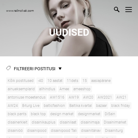
www.railinolvak.com
UUDISED
FILTREERI POSTITUSI
Kõik postitused
-40
10 aastat
11dets
15
aasiapärane
ainueksemplarid
allhindlus
Amee
ameeshop
antoniuse moeetendus
AW1516
AW19
AW20
AW2021
AW21
AW24
B-turg Live
balticfashion
Baltika kvartal
bazaar
black friday
black pants
black top
design market
designmarket
Di5ain
disainerkleit
disainikauplus
disainilaat
disainimaja
Disainimarket
disainiöö
disainipood
disainipood Tali
disainitänav
Disainiturg