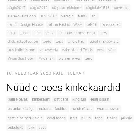
sügis2017
sügis2019
sügiskollektsioon
sügistalv1516
suvekleit
suvekollektsioon
suvi 2017
t-särgid
t-särk
Tali
Tallinn Design House
Tallinn Fashion Week
talv16
tanksaapad
Tartu
tasku
TDH
teksa
Telliskivi Loomelinnak
TFW
theblackcollection
topid
topp
Uncle Paul
uued makseviisid
uus kollektsioon
väikeseeria
valmistatud Eestis
vest
võrk
Wasa Spa Hotell
Widenski
womenswear
zero
10. VEEBRUAR 2023
RAILI NÕLVAK
Nüüd e-poes kinkekaardid
Raili Nõlvak
kinkekaart
gift card
kingitus
eesti disain
estonian design
estonian fashion
naisterõivad
womenswear
eesti disaineri kleidid
eesti toode
kleit
pluus
topp
t-särk
püksid
pükstükk
jakk
vest