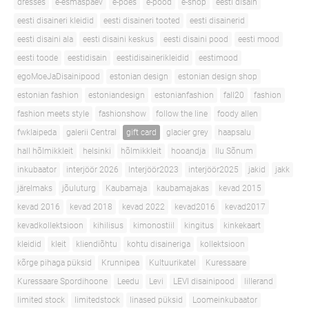
dresses
e-esmaspäev
e-poes
e-pood
e-shop
eesti disain
eesti disaineri kleidid
eesti disaineri tooted
eesti disainerid
eesti disaini ala
eesti disaini keskus
eesti disaini pood
eesti mood
eesti toode
eestidisain
eestidisainerikleidid
eestimood
egoMoeJaDisainipood
estonian design
estonian design shop
estonian fashion
estoniandesign
estonianfashion
fall20
fashion
fashion meets style
fashionshow
follow the line
foody allen
fwklaipeda
galerii Central
gift card
glacier grey
haapsalu
hall hõlmikkleit
helsinki
hõlmikkleit
hooandja
Ilu Sõnum
inkubaator
interjöör 2026
Interjöör2023
interjöör2025
jakid
jakk
järelmaks
jõuluturg
Kaubamaja
kaubamajakas
kevad 2015
kevad 2016
kevad 2018
kevad 2022
kevad2016
kevad2017
kevadkollektsioon
kihilisus
kimonostiil
kingitus
kinkekaart
kleidid
kleit
kliendiõhtu
kohtu disaineriga
kollektsioon
kõrge pihaga püksid
Krunnipea
Kultuurikatel
Kuressaare
Kuressaare Spordihoone
Leedu
Levi
LEVI disainipood
lillerand
limited stock
limitedstock
linased püksid
Loomeinkubaator