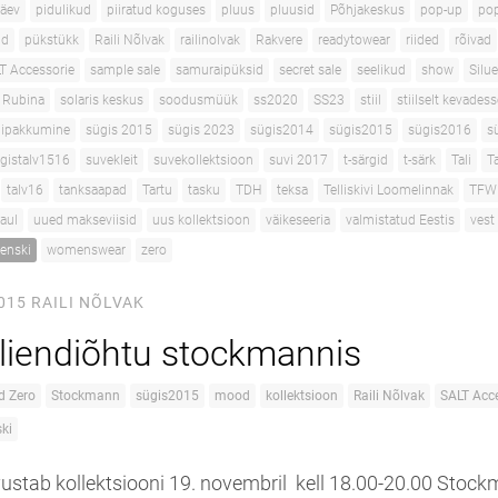
päev
pidulikud
piiratud koguses
pluus
pluusid
Põhjakeskus
pop-up
po
id
pükstükk
Raili Nõlvak
railinolvak
Rakvere
readytowear
riided
rõivad
T Accessorie
sample sale
samuraipüksid
secret sale
seelikud
show
Silue
a Rubina
solaris keskus
soodusmüük
ss2020
SS23
stiil
stiilselt kevadess
dipakkumine
sügis 2015
sügis 2023
sügis2014
sügis2015
sügis2016
s
gistalv1516
suvekleit
suvekollektsioon
suvi 2017
t-särgid
t-särk
Tali
T
talv16
tanksaapad
Tartu
tasku
TDH
teksa
Telliskivi Loomelinnak
TFW
aul
uued makseviisid
uus kollektsioon
väikeseeria
valmistatud Eestis
vest
enski
womenswear
zero
015
RAILI NÕLVAK
kliendiõhtu stockmannis
 Zero
Stockmann
sügis2015
mood
kollektsioon
Raili Nõlvak
SALT Acc
ki
vustab kollektsiooni 19. novembril kell 18.00-20.00 Stoc