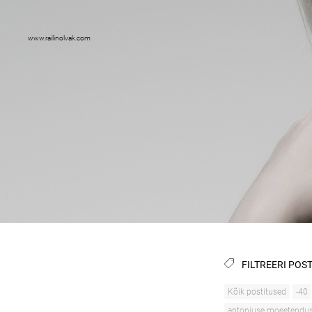
www.railinolvak.com
FILTREERI POST
Kõik postitused
-40
antoniuse moeetendu