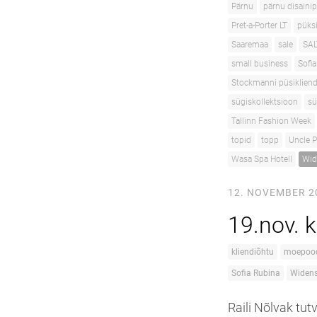
Pärnu
pärnu disaini
Pret-a-Porter LT
püks
Saaremaa
sale
SAL
small business
Sofi
Stockmanni püsiklien
sügiskollektsioon
sü
Tallinn Fashion Week
topid
topp
Uncle P
Wasa Spa Hotell
Wid
12. NOVEMBER 2
19.nov. 
kliendiõhtu
moepood
Sofia Rubina
Widens
Raili Nõlvak tut