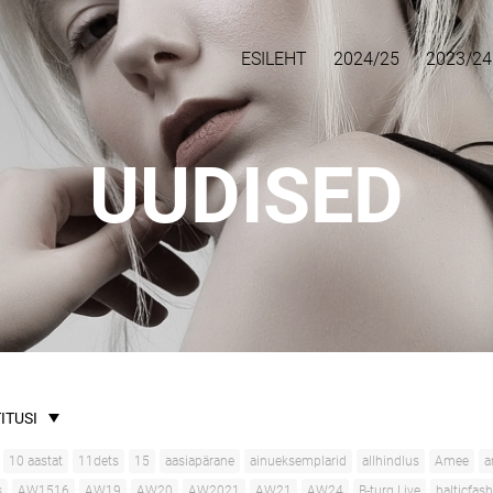
ESILEHT
2024/25
2023/24
UUDISED
ITUSI
10 aastat
11dets
15
aasiapärane
ainueksemplarid
allhindlus
Amee
a
s
AW1516
AW19
AW20
AW2021
AW21
AW24
B-turg Live
balticfas