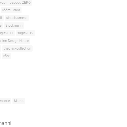
p-up moepood ZERO
rõõmulabor
tt
sisustusmess
e
Stockmann
ügis2017
sügis2019
allinn Design House
theblackcollection
võrk
essorie
Miurio
kmanni