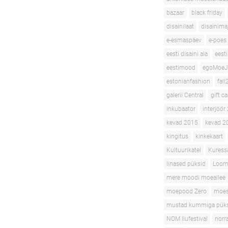
bazaar
black friday
disainilaat
disainima
e-esmaspäev
e-poes
eesti disaini ala
eesti
eestimood
egoMoeJ
estonianfashion
fall
galerii Central
gift c
inkubaator
interjöör
kevad 2015
kevad 2
kingitus
kinkekaart
Kultuurikatel
Kuress
linased püksid
Loom
mere moodi moeallee
moepood Zero
moe
mustad kummiga pük
NOM Ilufestival
norr