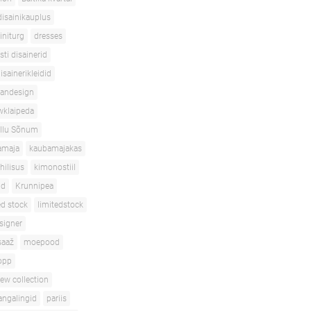
disainikauplus
initurg
dresses
sti disainerid
isainerikleidid
iandesign
wklaipeda
Ilu Sõnum
amaja
kaubamajakas
ihilisus
kimonostiil
id
Krunnipea
ed stock
limitedstock
signer
aaž
moepood
opp
ew collection
angalingid
pariis