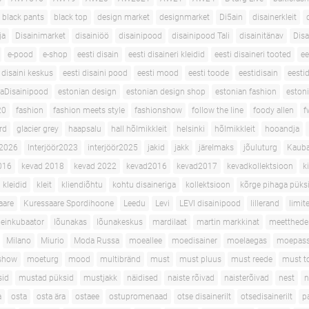
black pants
black top
design market
designmarket
Di5ain
disainerkleit
ja
Disainimarket
disainiöö
disainipood
disainipood Tali
disainitänav
Disa
e-pood
e-shop
eesti disain
eesti disaineri kleidid
eesti disaineri tooted
ee
 disaini keskus
eesti disaini pood
eesti mood
eesti toode
eestidisain
eestid
aDisainipood
estonian design
estonian design shop
estonian fashion
eston
20
fashion
fashion meets style
fashionshow
follow the line
foody allen
f
ard
glacier grey
haapsalu
hall hõlmikkleit
helsinki
hõlmikkleit
hooandja
 2026
Interjöör2023
interjöör2025
jakid
jakk
järelmaks
jõuluturg
Kaub
016
kevad 2018
kevad 2022
kevad2016
kevad2017
kevadkollektsioon
k
kleidid
kleit
kliendiõhtu
kohtu disaineriga
kollektsioon
kõrge pihaga püks
aare
Kuressaare Spordihoone
Leedu
Levi
LEVI disainipood
lillerand
limit
einkubaator
lõunakas
lõunakeskus
mardilaat
martin markkinat
meetthede
Milano
Miurio
Moda Russa
moeallee
moedisainer
moelaegas
moepass
show
moeturg
mood
multibränd
must
must pluus
must reede
must t
sid
mustad püksid
mustjakk
näidised
naiste rõivad
naisterõivad
nest
n
a
osta
osta ära
ostaee
ostupromenaad
otse disainerilt
otsedisainerilt
p