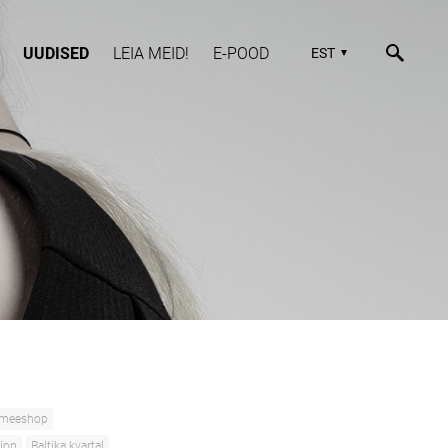
UUDISED
LEIA MEID!
E-POOD
EST
meeshop
hion
Baltika kvartal